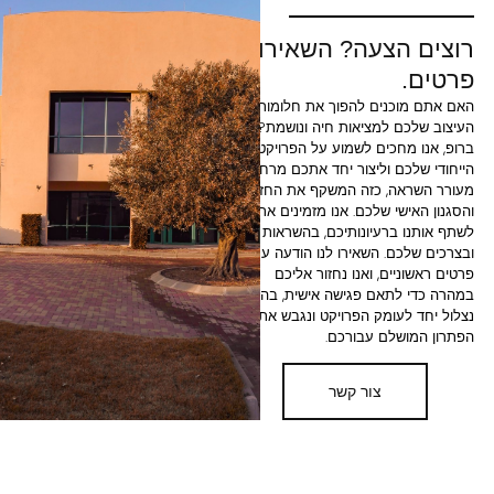
עה? השאירו
ם להפוך את חלומות
ציאות חיה ונושמת?
ם לשמוע על הפרויקט
ליצור יחד אתכם מרחב
כזה המשקף את החזון
לכם. אנו מזמינים אתכם
יונותיכם, בהשראות
השאירו לנו הודעה עם
 ואנו נחזור אליכם
 פגישה אישית, בה
ק הפרויקט ונגבש את
עבורכם.
צור קשר