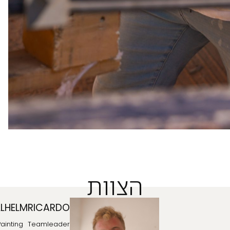
הצוות
SILAS
WILLHELM
RICARDO
Painting
Painting
Teamleader