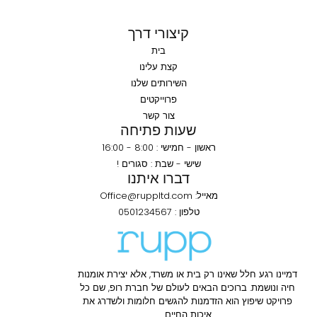
קיצורי דרך
בית
קצת עלינו
השירותים שלנו
פרוייקטים
צור קשר
שעות פתיחה
ראשון - חמישי : 8:00 - 16:00
שישי - שבת : סגורים !
דברו איתנו
מאייל: Office@ruppltd.com
טלפון : 0501234567
דמיינו רגע חלל שאינו רק בית או משרד, אלא יצירת אומנות
חיה ונושמת. ברוכים הבאים לעולם של חברת רופ, שם כל
פרויקט שיפוץ הוא הזדמנות להגשים חלומות ולשדרג את
איכות החיים.